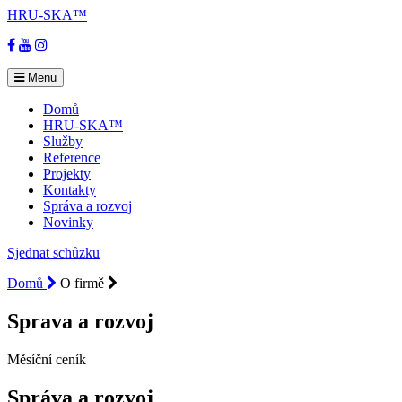
HRU-SKA™
Facebook
YouTube
Instagram
Menu
Domů
HRU-SKA™
Služby
Reference
Projekty
Kontakty
Správa a rozvoj
Novinky
Sjednat schůzku
Domů
O firmě
Sprava a rozvoj
Měsíční ceník
Správa a rozvoj