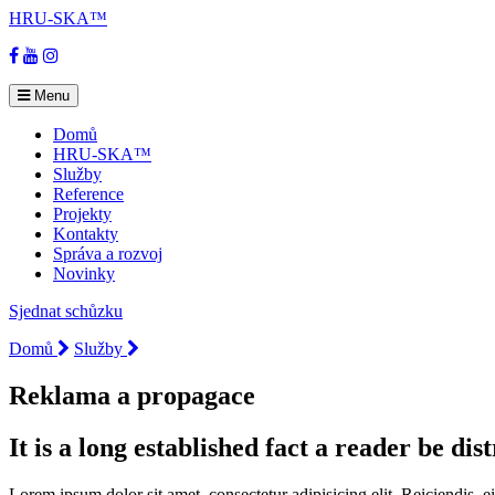
HRU-SKA™
Facebook
YouTube
Instagram
Menu
Domů
HRU-SKA™
Služby
Reference
Projekty
Kontakty
Správa a rozvoj
Novinky
Sjednat schůzku
Domů
Služby
Reklama a propagace
It is a long established fact a reader be dis
Lorem ipsum dolor sit amet, consectetur adipisicing elit. Reiciendis, e