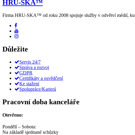
HRU-SKA™
Firma HRU-SKA™ od roku 2008 spojuje služby v odvětví médií, kultu
Důležite
Servis 24/7
Správa a rozvoj
GDPR
Certifikáty a osvědčení
Ke stažení
Spolupráce/Karierá
Pracovní doba kanceláře
Otevřeno:
Pondělí – Sobota:
Na základě sjednané schůzky