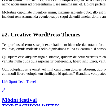
nemo accusamus ad praesentium? Esse minima nisi et. Dolore perferend
Molestiae cupiditate inventore animi, maxime sapiente optio, illo est
incidunt rem assumenda eveniet eaque sequi deleniti tenetur dolore ame
#2. Creative WordPress Themes
Temporibus ad error suscipit exercitationem hic molestiae totam obcae
voluptas, omnis molestias odio dignissimos culpa ex earum nisi consequ
Quisquam esse aliquam fuga distinctio, quidem delectus veritatis reicie
veritatis nulla quos quia aspernatur perferendis, libero sint. Error, v
Odit voluptatibus, eveniet vel nihil cum ullam dolores laborum, quo ve
commodi libero voluptatem similique id quidem? Blanditiis voluptates
Life
Sport
Tech
Travel
Módní festival