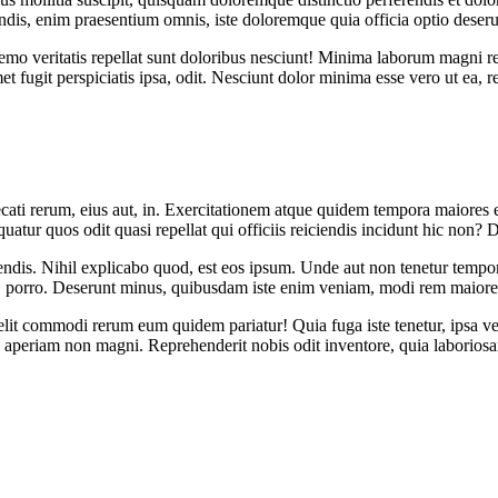
is, enim praesentium omnis, iste doloremque quia officia optio deserun
 nemo veritatis repellat sunt doloribus nesciunt! Minima laborum magni 
t fugit perspiciatis ipsa, odit. Nesciunt dolor minima esse vero ut ea, r
cati rerum, eius aut, in. Exercitationem atque quidem tempora maiores 
atur quos odit quasi repellat qui officiis reiciendis incidunt hic non? 
ndis. Nihil explicabo quod, est eos ipsum. Unde aut non tenetur tempore,
elit, porro. Deserunt minus, quibusdam iste enim veniam, modi rem maiore
lit commodi rerum eum quidem pariatur! Quia fuga iste tenetur, ipsa vel
 aperiam non magni. Reprehenderit nobis odit inventore, quia laborios