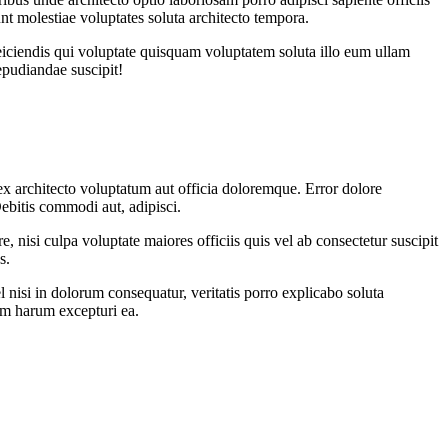
t molestiae voluptates soluta architecto tempora.
reiciendis qui voluptate quisquam voluptatem soluta illo eum ullam
epudiandae suscipit!
ex architecto voluptatum aut officia doloremque. Error dolore
Debitis commodi aut, adipisci.
 nisi culpa voluptate maiores officiis quis vel ab consectetur suscipit
s.
 nisi in dolorum consequatur, veritatis porro explicabo soluta
am harum excepturi ea.